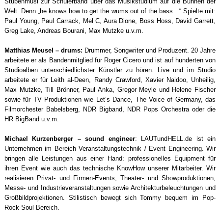
Stubenmusi zur Schülerband über das Musikstudium auf die Bühnen der
Welt. Denn „he knows how to get the wums out of the bass…“ Spielte mit:
Paul Young, Paul Carrack, Mel C, Aura Dione, Boss Hoss, David Garrett,
Greg Lake, Andreas Bourani, Max Mutzke u.v.m.
Matthias Meusel – drums:
Drummer, Songwriter und Produzent. 20 Jahre
arbeitete er als Bandenmitglied für Roger Cicero und ist auf hunderten von
Studioalben unterschiedlichster Künstler zu hören. Live und im Studio
arbeitete er für Leith al-Deen, Randy Crawford, Xavier Naidoo, Unheilig,
Max Mutzke, Till Brönner, Paul Anka, Gregor Meyle und Helene Fischer
sowie für TV Produktionen wie Let’s Dance, The Voice of Germany, das
Filmorchester Babelsberg, NDR Bigband, NDR Pops Orchestra oder die
HR BigBand u.v.m.
Michael Kurzenberger – sound engineer
: LAUTundHELL.de ist ein
Unternehmen im Bereich Veranstaltungstechnik / Event Engineering. Wir
bringen alle Leistungen aus einer Hand: professionelles Equipment für
ihren Event wie auch das technische KnowHow unserer Mitarbeiter. Wir
realisieren Privat- und Firmen-Events, Theater- und Showproduktionen,
Messe- und Industrieveranstaltungen sowie Architekturbeleuchtungen und
Großbildprojektionen. Stilistisch bewegt sich Tommy bequem im Pop-
Rock-Soul Bereich.