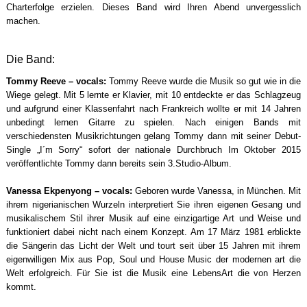
Charterfolge erzielen. Dieses Band wird Ihren Abend unvergesslich
machen.
Die Band:
Tommy Reeve – vocals:
Tommy Reeve wurde die Musik so gut wie in die
Wiege gelegt. Mit 5 lernte er Klavier, mit 10 entdeckte er das Schlagzeug
und aufgrund einer Klassenfahrt nach Frankreich wollte er mit 14 Jahren
unbedingt lernen Gitarre zu spielen. Nach einigen Bands mit
verschiedensten Musikrichtungen gelang Tommy dann mit seiner Debut-
Single „I´m Sorry“ sofort der nationale Durchbruch Im Oktober 2015
veröffentlichte Tommy dann bereits sein 3.Studio-Album.
Vanessa Ekpenyong – vocals:
Geboren wurde Vanessa, in München. Mit
ihrem nigerianischen Wurzeln interpretiert Sie ihren eigenen Gesang und
musikalischem Stil ihrer Musik auf eine einzigartige Art und Weise und
funktioniert dabei nicht nach einem Konzept. Am 17 März 1981 erblickte
die Sängerin das Licht der Welt und tourt seit über 15 Jahren mit ihrem
eigenwilligen Mix aus Pop, Soul und House Music der modernen art die
Welt erfolgreich. Für Sie ist die Musik eine LebensArt die von Herzen
kommt.