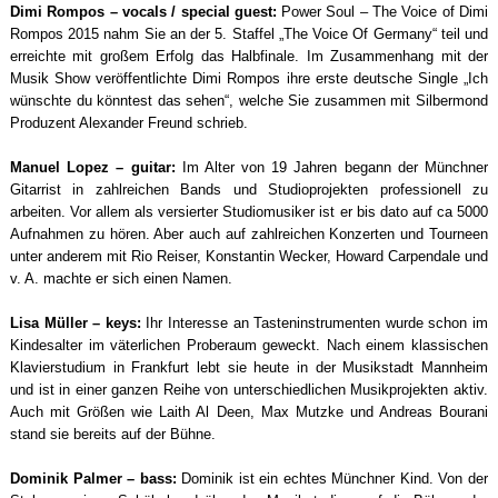
Dimi Rompos – vocals / special guest:
Power Soul – The Voice of Dimi
Rompos 2015 nahm Sie an der 5. Staffel „The Voice Of Germany“ teil und
erreichte mit großem Erfolg das Halbfinale. Im Zusammenhang mit der
Musik Show veröffentlichte Dimi Rompos ihre erste deutsche Single „Ich
wünschte du könntest das sehen“, welche Sie zusammen mit Silbermond
Produzent Alexander Freund schrieb.
Manuel Lopez – guitar:
Im Alter von 19 Jahren begann der Münchner
Gitarrist in zahlreichen Bands und Studioprojekten professionell zu
arbeiten. Vor allem als versierter Studiomusiker ist er bis dato auf ca 5000
Aufnahmen zu hören. Aber auch auf zahlreichen Konzerten und Tourneen
unter anderem mit Rio Reiser, Konstantin Wecker, Howard Carpendale und
v. A. machte er sich einen Namen.
Lisa Müller – keys:
Ihr Interesse an Tasteninstrumenten wurde schon im
Kindesalter im väterlichen Proberaum geweckt. Nach einem klassischen
Klavierstudium in Frankfurt lebt sie heute in der Musikstadt Mannheim
und ist in einer ganzen Reihe von unterschiedlichen Musikprojekten aktiv.
Auch mit Größen wie Laith Al Deen, Max Mutzke und Andreas Bourani
stand sie bereits auf der Bühne.
Dominik Palmer – bass:
Dominik ist ein echtes Münchner Kind. Von der