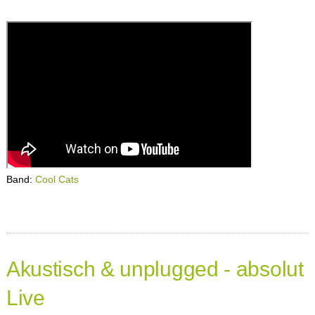
Band:
Cool Cats
Akustisch & unplugged - absolut
Live