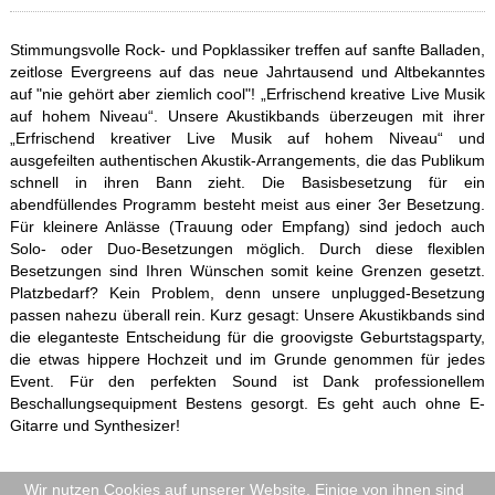
Stimmungsvolle Rock- und Popklassiker treffen auf sanfte Balladen,
zeitlose Evergreens auf das neue Jahrtausend und Altbekanntes
auf "nie gehört aber ziemlich cool"! „Erfrischend kreative Live Musik
auf hohem Niveau“. Unsere Akustikbands überzeugen mit ihrer
„Erfrischend kreativer Live Musik auf hohem Niveau“ und
ausgefeilten authentischen Akustik-Arrangements, die das Publikum
schnell in ihren Bann zieht. Die Basisbesetzung für ein
abendfüllendes Programm besteht meist aus einer 3er Besetzung.
Für kleinere Anlässe (Trauung oder Empfang) sind jedoch auch
Solo- oder Duo-Besetzungen möglich. Durch diese flexiblen
Besetzungen sind Ihren Wünschen somit keine Grenzen gesetzt.
Platzbedarf? Kein Problem, denn unsere unplugged-Besetzung
passen nahezu überall rein. Kurz gesagt: Unsere Akustikbands sind
die eleganteste Entscheidung für die groovigste Geburtstags­party,
die etwas hippere Hochzeit und im Grunde genommen für jedes
Event. Für den perfekten Sound ist Dank professionellem
Beschallungs­equipment Bestens gesorgt.
Es geht auch ohne E-
Gitarre und Synthesizer!
Besucherzähler
Wir nutzen Cookies auf unserer Website. Einige von ihnen sind